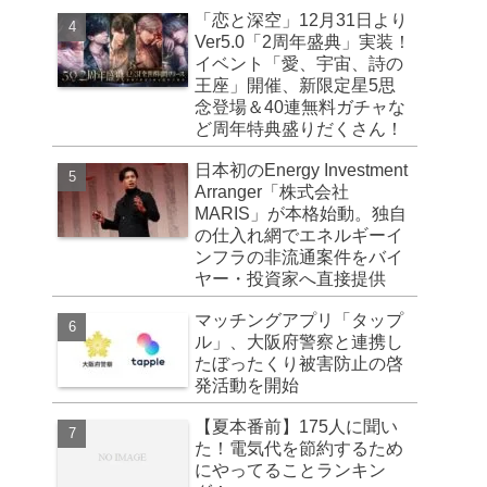
「恋と深空」12月31日より
Ver5.0「2周年盛典」実装！
イベント「愛、宇宙、詩の
王座」開催、新限定星5思
念登場＆40連無料ガチャな
ど周年特典盛りだくさん！
日本初のEnergy Investment
Arranger「株式会社
MARIS」が本格始動。独自
の仕入れ網でエネルギーイ
ンフラの非流通案件をバイ
ヤー・投資家へ直接提供
マッチングアプリ「タップ
ル」、大阪府警察と連携し
たぼったくり被害防止の啓
発活動を開始
【夏本番前】175人に聞い
た！電気代を節約するため
にやってることランキン