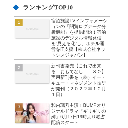
ランキングTOP10
宿泊施設TVインフォメーシ
ョンの「閲覧ログデータ分
析機能」を提供開始！宿泊
施設のデジタル情報発信
を“見える化”し、ホテル運
営をIT支援【株式会社ネッ
トシスジャパン】
新刊書発売【これで出来
る おもてなし ＩＳＯ】
実用新刊書を（株）イー・
キュー・マネジメント技研
が発刊（２０２２年１２月
１日）
和内璃乃主演！BUMPオリ
ジナルドラマ『ギリギリの
姉』6月17日19時より独占
配信スタート