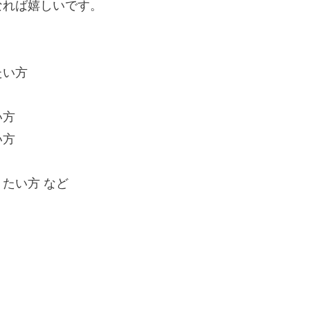
なれば嬉しいです。
たい方
い方
い方
たい方 など