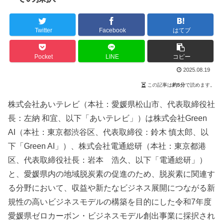
Twitter
Facebook
はてブ
Pocket
LINE
コピー
2025.08.19
この記事は
約5分
で読めます。
株式会社あいテレビ（本社：愛媛県松山市、代表取締役社
長：左納 和宜、以下「あいテレビ」）は株式会社Green
AI（本社：東京都渋谷区、代表取締役：鈴木 慎太郎、以
下「Green AI」）、株式会社電通総研（本社：東京都港
区、代表取締役社長：岩本 浩久、以下「電通総研」）
と、愛媛県内の地域脱炭素の促進のため、脱炭素に関連す
る分野において、収益や新たなビジネス展開につながる新
規性の高いビジネスモデルの構築を目的にした令和7年度
愛媛県ゼロカーボン・ビジネスモデル創出事業に採択され