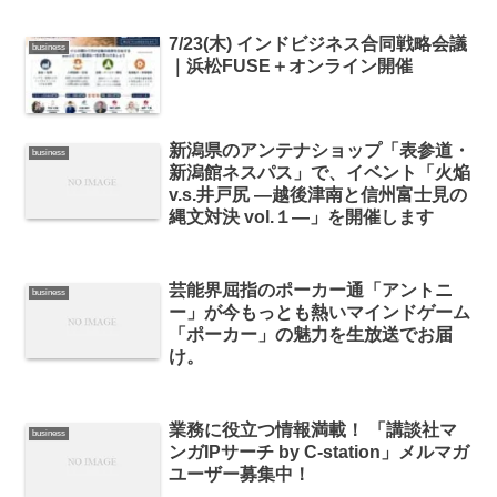
7/23(木) インドビジネス合同戦略会議
business
｜浜松FUSE＋オンライン開催
新潟県のアンテナショップ「表参道・
business
新潟館ネスパス」で、イベント「火焔
v.s.井戸尻 ―越後津南と信州富士見の
縄文対決 vol.１―」を開催します
芸能界屈指のポーカー通「アントニ
business
ー」が今もっとも熱いマインドゲーム
「ポーカー」の魅力を生放送でお届
け。
業務に役立つ情報満載！ 「講談社マ
business
ンガIPサーチ by C-station」メルマガ
ユーザー募集中！